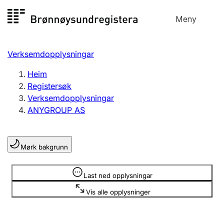
Hopp
Meny
Registersøk
til
Søk
Velg språk
innhald
Verksemdopplysningar
Aksjeselskap
Registrere, endre, slette
Heim
Registersøk
Verksemdopplysningar
Enkeltpersonføretak
ANYGROUP AS
Registrere, endre, slette
Mørk bakgrunn
Lag og foreining
Registrere, endre, slette
Opplysninger er skjult
Last ned opplysningar
Vis alle opplysninger
Fleire organisasjonsformer