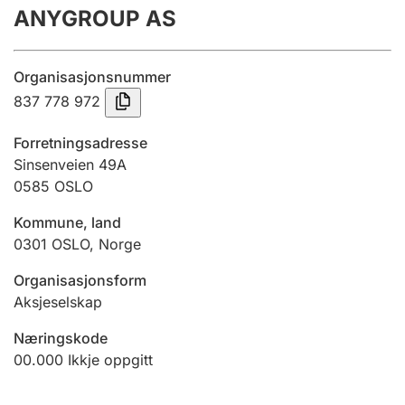
ANYGROUP AS
Årsrekneskap
Innsending og forseinkingsgebyr
Organisasjonsnummer
837 778 972
Tinglysing
Forretningsadresse
Sinsenveien 49A
0585
OSLO
Jeger
Betaling og jegeravgiftskort
Kommune, land
0301
OSLO
,
Norge
Ektepaktrettleiaren
Organisasjonsform
Aksjeselskap
Næringskode
Andre tema
00.000
Ikkje oppgitt