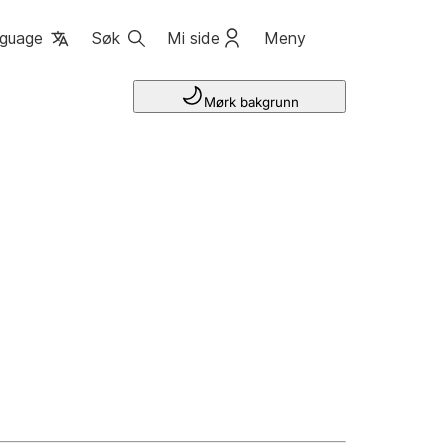
guage
Søk
Mi side
Meny
Mørk bakgrunn