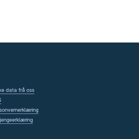
ke data frå oss
S
sonvernerklæring
gjengeerklæring