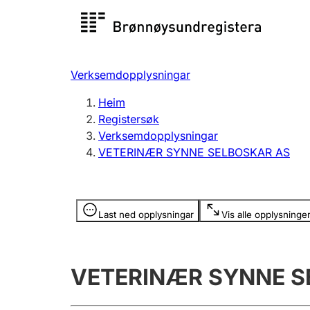
Registersøk
Aksjesel
Registrer
Verksemdopplysningar
Lag og foreining
Fleire
Heim
Registrere, endre, slette
organisa
Registersøk
Verksemdopplysningar
VETERINÆR SYNNE SELBOSKAR AS
Tinglysing
Jeger
Betaling 
Opplysninger er skjult
Last ned opplysningar
Vis alle opplysninge
Andre tema
VETERINÆR SYNNE S