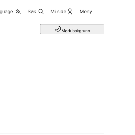
guage
Søk
Mi side
Meny
Mørk bakgrunn