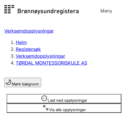
Hopp
Meny
Registersøk
til
Søk
Velg språk
innhald
Verksemdopplysningar
Aksjeselskap
Registrere, endre, slette
Heim
Registersøk
Verksemdopplysningar
Enkeltpersonføretak
TØRDAL MONTESSORISKULE AS
Registrere, endre, slette
Mørk bakgrunn
Lag og foreining
Registrere, endre, slette
Opplysninger er skjult
Last ned opplysningar
Vis alle opplysninger
Fleire organisasjonsformer