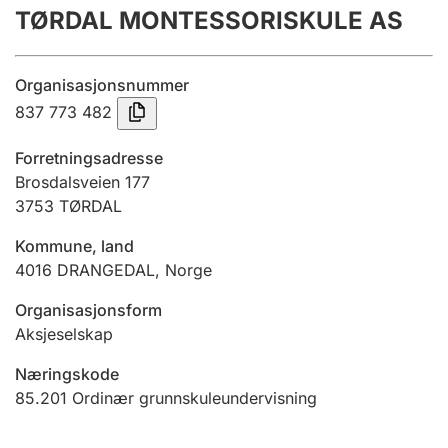
TØRDAL MONTESSORISKULE AS
Årsrekneskap
Innsending og forseinkingsgebyr
Organisasjonsnummer
837 773 482
Tinglysing
Forretningsadresse
Brosdalsveien 177
3753
TØRDAL
Jeger
Betaling og jegeravgiftskort
Kommune, land
4016
DRANGEDAL
,
Norge
Ektepaktrettleiaren
Organisasjonsform
Aksjeselskap
Næringskode
Andre tema
85.201
Ordinær grunnskuleundervisning