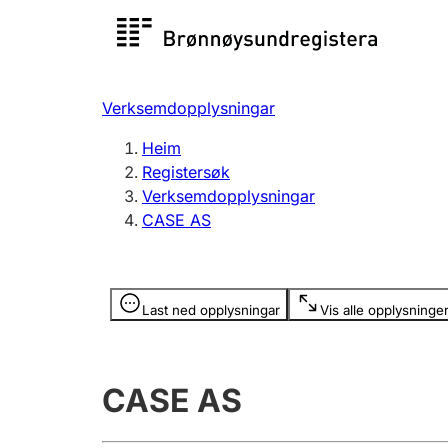
Registersøk
Aksjesel
Registrer
Verksemdopplysningar
Lag og foreining
Fleire
Heim
Registrere, endre, slette
organisa
Registersøk
Verksemdopplysningar
CASE AS
Tinglysing
Jeger
Betaling 
Opplysninger er skjult
Last ned opplysningar
Vis alle opplysninge
Andre tema
CASE AS