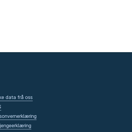
ke data frå oss
S
sonvernerklæring
gjengeerklæring