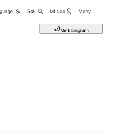
guage
Søk
Mi side
Meny
Mørk bakgrunn