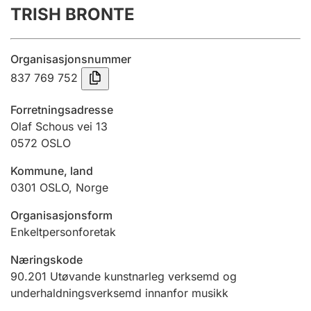
TRISH BRONTE
Årsrekneskap
Innsending og forseinkingsgebyr
Organisasjonsnummer
837 769 752
Tinglysing
Forretningsadresse
Olaf Schous vei 13
0572
OSLO
Jeger
Betaling og jegeravgiftskort
Kommune, land
0301
OSLO
,
Norge
Ektepaktrettleiaren
Organisasjonsform
Enkeltpersonforetak
Næringskode
Andre tema
90.201
Utøvande kunstnarleg verksemd og
underhaldningsverksemd innanfor musikk