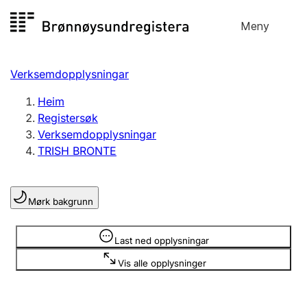
Hopp
Meny
Registersøk
til
Søk
Velg språk
innhald
Verksemdopplysningar
Aksjeselskap
Registrere, endre, slette
Heim
Registersøk
Verksemdopplysningar
Enkeltpersonføretak
TRISH BRONTE
Registrere, endre, slette
Mørk bakgrunn
Lag og foreining
Registrere, endre, slette
Opplysninger er skjult
Last ned opplysningar
Vis alle opplysninger
Fleire organisasjonsformer