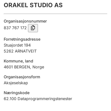
ORAKEL STUDIO AS
Årsrekneskap
Innsending og forseinkingsgebyr
Organisasjonsnummer
837 767 172
Tinglysing
Forretningsadresse
Stuajordet 194
5262
ARNATVEIT
Jeger
Betaling og jegeravgiftskort
Kommune, land
4601
BERGEN
,
Norge
Ektepaktrettleiaren
Organisasjonsform
Aksjeselskap
Næringskode
Andre tema
62.100
Dataprogrammeringstenester