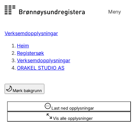
Hopp
Meny
Registersøk
til
Søk
Velg språk
innhald
Verksemdopplysningar
Aksjeselskap
Registrere, endre, slette
Heim
Registersøk
Verksemdopplysningar
Enkeltpersonføretak
ORAKEL STUDIO AS
Registrere, endre, slette
Mørk bakgrunn
Lag og foreining
Registrere, endre, slette
Opplysninger er skjult
Last ned opplysningar
Vis alle opplysninger
Fleire organisasjonsformer