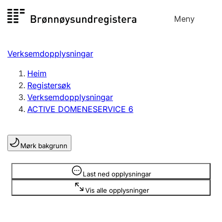
Hopp
Meny
Registersøk
til
Søk
Velg språk
innhald
Verksemdopplysningar
Aksjeselskap
Registrere, endre, slette
Heim
Registersøk
Verksemdopplysningar
Enkeltpersonføretak
ACTIVE DOMENESERVICE 6
Registrere, endre, slette
Mørk bakgrunn
Lag og foreining
Registrere, endre, slette
Opplysninger er skjult
Last ned opplysningar
Vis alle opplysninger
Fleire organisasjonsformer