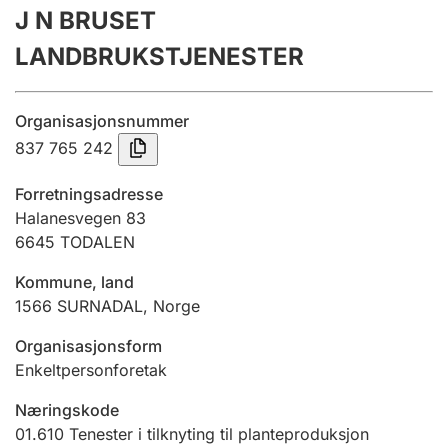
J N BRUSET
Årsrekneskap
LANDBRUKSTJENESTER
Innsending og forseinkingsgebyr
Organisasjonsnummer
Tinglysing
837 765 242
Forretningsadresse
Jeger
Halanesvegen 83
Betaling og jegeravgiftskort
6645
TODALEN
Kommune, land
1566
SURNADAL
,
Norge
Ektepaktrettleiaren
Organisasjonsform
Enkeltpersonforetak
Andre tema
Næringskode
01.610
Tenester i tilknyting til planteproduksjon