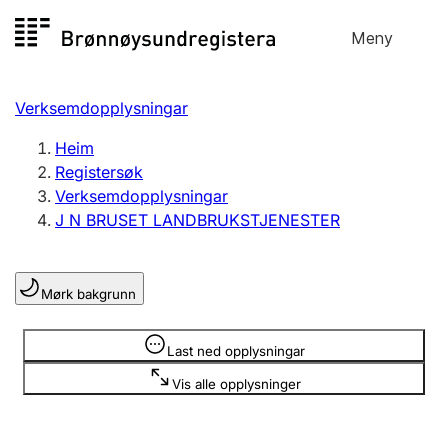
Hopp
Meny
Registersøk
til
Søk
Velg språk
innhald
Verksemdopplysningar
Aksjeselskap
Registrere, endre, slette
Heim
Registersøk
Verksemdopplysningar
Enkeltpersonføretak
J N BRUSET LANDBRUKSTJENESTER
Registrere, endre, slette
Mørk bakgrunn
Lag og foreining
Registrere, endre, slette
Opplysninger er skjult
Last ned opplysningar
Vis alle opplysninger
Fleire organisasjonsformer