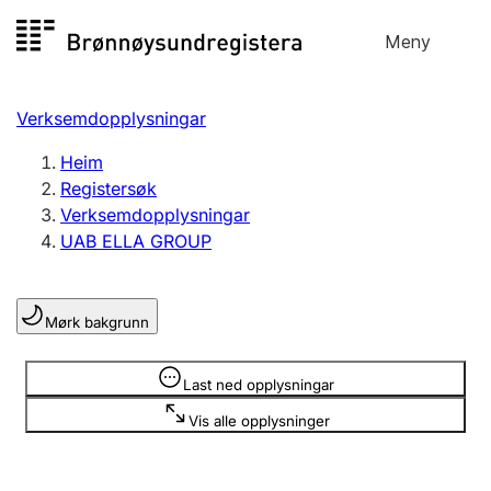
Hopp
Meny
Registersøk
til
Søk
Velg språk
innhald
Verksemdopplysningar
Aksjeselskap
Registrere, endre, slette
Heim
Registersøk
Verksemdopplysningar
Enkeltpersonføretak
UAB ELLA GROUP
Registrere, endre, slette
Mørk bakgrunn
Lag og foreining
Registrere, endre, slette
Opplysninger er skjult
Last ned opplysningar
Vis alle opplysninger
Fleire organisasjonsformer