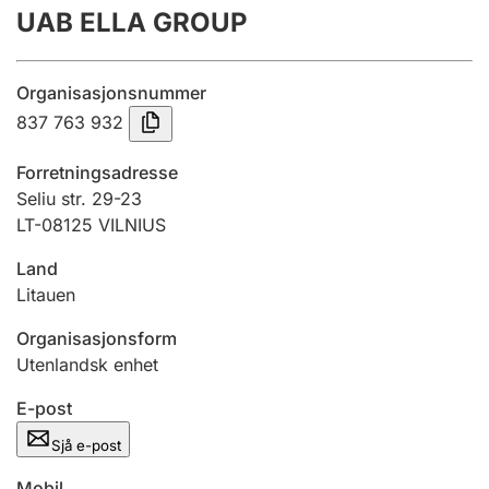
UAB ELLA GROUP
Årsrekneskap
Innsending og forseinkingsgebyr
Organisasjonsnummer
837 763 932
Tinglysing
Forretningsadresse
Seliu str. 29-23
LT-08125 VILNIUS
Jeger
Betaling og jegeravgiftskort
Land
Litauen
Ektepaktrettleiaren
Organisasjonsform
Utenlandsk enhet
E-post
Andre tema
Sjå e-post
Mobil