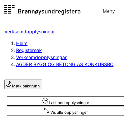
Hopp
Meny
Registersøk
til
Søk
Velg språk
innhald
Verksemdopplysningar
Aksjeselskap
Registrere, endre, slette
Heim
Registersøk
Verksemdopplysningar
Enkeltpersonføretak
AGDER BYGG OG BETONG AS KONKURSBO
Registrere, endre, slette
Mørk bakgrunn
Lag og foreining
Registrere, endre, slette
Opplysninger er skjult
Last ned opplysningar
Vis alle opplysninger
Fleire organisasjonsformer