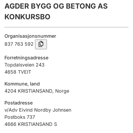
AGDER BYGG OG BETONG AS
Årsrekneskap
KONKURSBO
Innsending og forseinkingsgebyr
Organisasjonsnummer
Tinglysing
837 763 592
Forretningsadresse
Jeger
Topdalsveien 243
Betaling og jegeravgiftskort
4658
TVEIT
Kommune, land
4204
KRISTIANSAND
,
Norge
Ektepaktrettleiaren
Postadresse
v/Adv Eivind Nordby Johnsen
Andre tema
Postboks 737
4666
KRISTIANSAND S