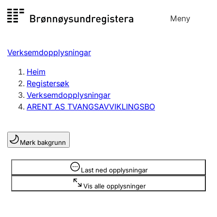
Hopp
Meny
Registersøk
til
Søk
Velg språk
innhald
Verksemdopplysningar
Aksjeselskap
Registrere, endre, slette
Heim
Registersøk
Verksemdopplysningar
Enkeltpersonføretak
ARENT AS TVANGSAVVIKLINGSBO
Registrere, endre, slette
Mørk bakgrunn
Lag og foreining
Registrere, endre, slette
Opplysninger er skjult
Last ned opplysningar
Vis alle opplysninger
Fleire organisasjonsformer