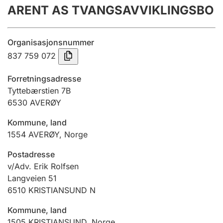
ARENT AS TVANGSAVVIKLINGSBO
Årsrekneskap
Innsending og forseinkingsgebyr
Organisasjonsnummer
837 759 072
Tinglysing
Forretningsadresse
Tyttebærstien 7B
6530
AVERØY
Jeger
Betaling og jegeravgiftskort
Kommune, land
1554
AVERØY
,
Norge
Ektepaktrettleiaren
Postadresse
v/Adv. Erik Rolfsen
Langveien 51
6510
KRISTIANSUND N
Andre tema
Kommune, land
1505
KRISTIANSUND
,
Norge