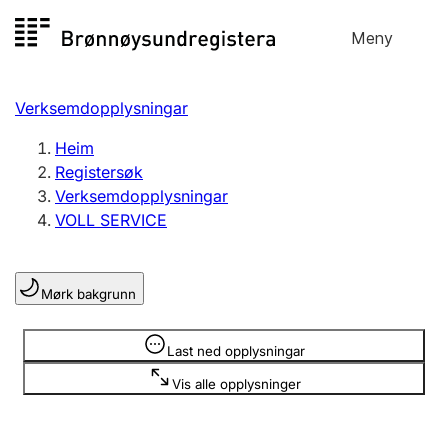
Hopp
Meny
Registersøk
til
Søk
Velg språk
innhald
Verksemdopplysningar
Aksjeselskap
Registrere, endre, slette
Heim
Registersøk
Verksemdopplysningar
Enkeltpersonføretak
VOLL SERVICE
Registrere, endre, slette
Mørk bakgrunn
Lag og foreining
Registrere, endre, slette
Opplysninger er skjult
Last ned opplysningar
Vis alle opplysninger
Fleire organisasjonsformer