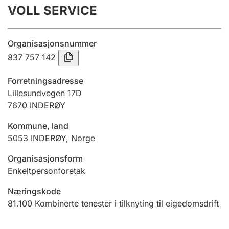
VOLL SERVICE
Årsrekneskap
Innsending og forseinkingsgebyr
Organisasjonsnummer
837 757 142
Tinglysing
Forretningsadresse
Lillesundvegen 17D
7670
INDERØY
Jeger
Betaling og jegeravgiftskort
Kommune, land
5053
INDERØY
,
Norge
Ektepaktrettleiaren
Organisasjonsform
Enkeltpersonforetak
Næringskode
Andre tema
81.100
Kombinerte tenester i tilknyting til eigedomsdrift