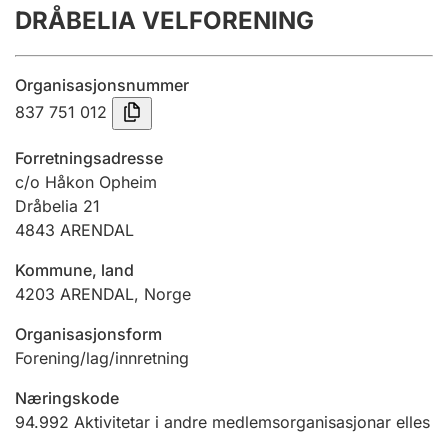
DRÅBELIA VELFORENING
Årsrekneskap
Innsending og forseinkingsgebyr
Organisasjonsnummer
837 751 012
Tinglysing
Forretningsadresse
c/o Håkon Opheim
Dråbelia 21
Jeger
4843
ARENDAL
Betaling og jegeravgiftskort
Kommune, land
4203
ARENDAL
,
Norge
Ektepaktrettleiaren
Organisasjonsform
Forening/lag/innretning
Andre tema
Næringskode
94.992
Aktivitetar i andre medlemsorganisasjonar elles