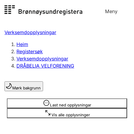
Hopp
Meny
Registersøk
til
Søk
Velg språk
innhald
Verksemdopplysningar
Aksjeselskap
Registrere, endre, slette
Heim
Registersøk
Verksemdopplysningar
Enkeltpersonføretak
DRÅBELIA VELFORENING
Registrere, endre, slette
Mørk bakgrunn
Lag og foreining
Registrere, endre, slette
Opplysninger er skjult
Last ned opplysningar
Vis alle opplysninger
Fleire organisasjonsformer