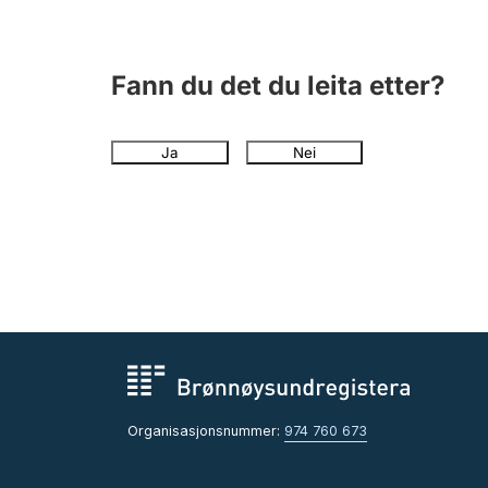
Fann du det du leita etter?
Ja
Nei
Organisasjonsnummer:
974 760 673