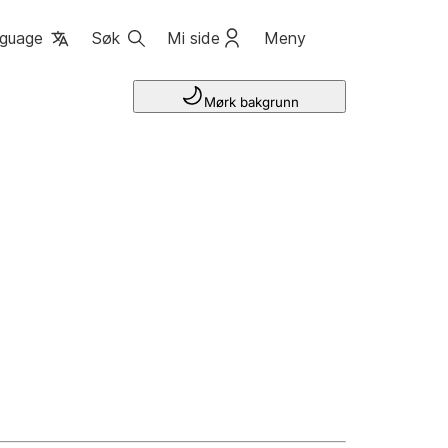
guage
Søk
Mi side
Meny
Mørk bakgrunn