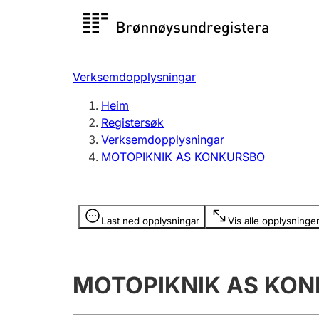
Registersøk
Aksjesel
Registrer
Verksemdopplysningar
Lag og foreining
Fleire
Heim
Registrere, endre, slette
organisa
Registersøk
Verksemdopplysningar
MOTOPIKNIK AS KONKURSBO
Tinglysing
Jeger
Betaling 
Opplysninger er skjult
Last ned opplysningar
Vis alle opplysninge
Andre tema
MOTOPIKNIK AS KO