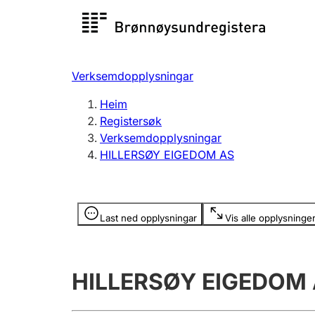
Registersøk
Aksjesel
Registrer
Verksemdopplysningar
Lag og foreining
Fleire
Heim
Registrere, endre, slette
organisa
Registersøk
Verksemdopplysningar
HILLERSØY EIGEDOM AS
Tinglysing
Jeger
Betaling 
Opplysninger er skjult
Last ned opplysningar
Vis alle opplysninge
Andre tema
HILLERSØY EIGEDOM