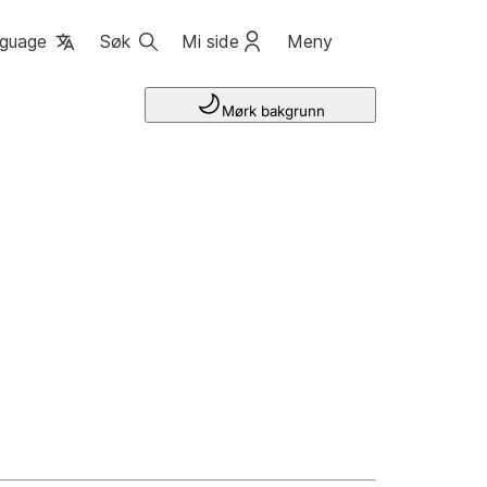
guage
Søk
Mi side
Meny
Mørk bakgrunn