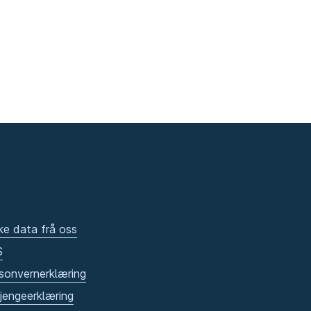
ke data frå oss
S
sonvernerklæring
gjengeerklæring