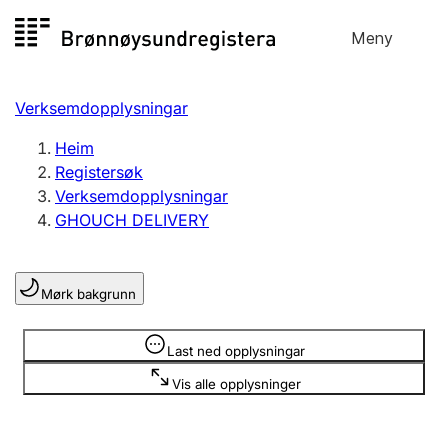
Hopp
Meny
Registersøk
til
Søk
Velg språk
innhald
Verksemdopplysningar
Aksjeselskap
Registrere, endre, slette
Heim
Registersøk
Verksemdopplysningar
Enkeltpersonføretak
GHOUCH DELIVERY
Registrere, endre, slette
Mørk bakgrunn
Lag og foreining
Registrere, endre, slette
Opplysninger er skjult
Last ned opplysningar
Vis alle opplysninger
Fleire organisasjonsformer