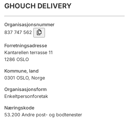
GHOUCH DELIVERY
Årsrekneskap
Innsending og forseinkingsgebyr
Organisasjonsnummer
837 747 562
Tinglysing
Forretningsadresse
Kantarellen terrasse 11
1286
OSLO
Jeger
Betaling og jegeravgiftskort
Kommune, land
0301
OSLO
,
Norge
Ektepaktrettleiaren
Organisasjonsform
Enkeltpersonforetak
Næringskode
Andre tema
53.200
Andre post- og bodtenester