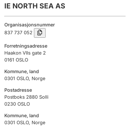
IE NORTH SEA AS
Årsrekneskap
Innsending og forseinkingsgebyr
Organisasjonsnummer
837 737 052
Tinglysing
Forretningsadresse
Haakon VIIs gate 2
0161
OSLO
Jeger
Betaling og jegeravgiftskort
Kommune, land
0301
OSLO
,
Norge
Ektepaktrettleiaren
Postadresse
Postboks 2880 Solli
0230
OSLO
Andre tema
Kommune, land
0301
OSLO
,
Norge