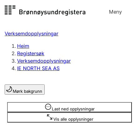
Hopp
Meny
Registersøk
til
Søk
Velg språk
innhald
Verksemdopplysningar
Aksjeselskap
Registrere, endre, slette
Heim
Registersøk
Verksemdopplysningar
Enkeltpersonføretak
IE NORTH SEA AS
Registrere, endre, slette
Mørk bakgrunn
Lag og foreining
Registrere, endre, slette
Opplysninger er skjult
Last ned opplysningar
Vis alle opplysninger
Fleire organisasjonsformer