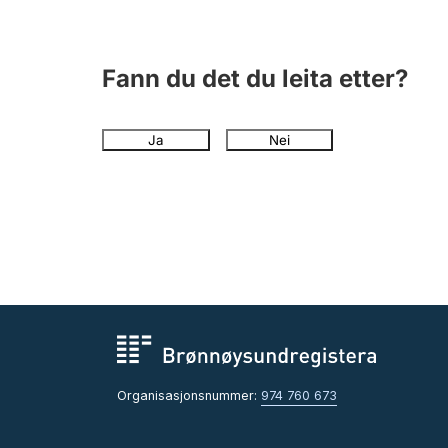
Fann du det du leita etter?
Ja
Nei
Organisasjonsnummer:
974 760 673