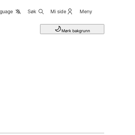
guage
Søk
Mi side
Meny
Mørk bakgrunn