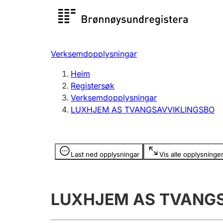
Registersøk
Aksjesel
Registrer
Verksemdopplysningar
Lag og foreining
Fleire
Heim
Registrere, endre, slette
organisa
Registersøk
Verksemdopplysningar
LUXHJEM AS TVANGSAVVIKLINGSBO
Tinglysing
Jeger
Betaling 
Opplysninger er skjult
Last ned opplysningar
Vis alle opplysninge
Andre tema
LUXHJEM AS TVANG