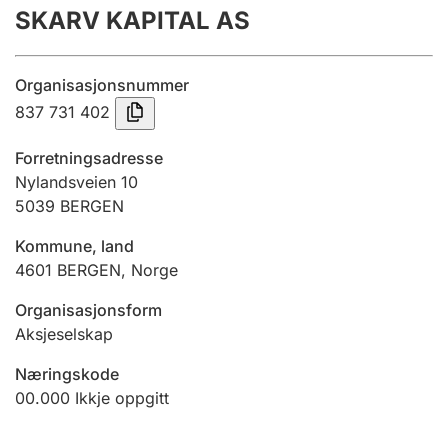
SKARV KAPITAL AS
Årsrekneskap
Innsending og forseinkingsgebyr
Organisasjonsnummer
837 731 402
Tinglysing
Forretningsadresse
Nylandsveien 10
5039
BERGEN
Jeger
Betaling og jegeravgiftskort
Kommune, land
4601
BERGEN
,
Norge
Ektepaktrettleiaren
Organisasjonsform
Aksjeselskap
Næringskode
Andre tema
00.000
Ikkje oppgitt