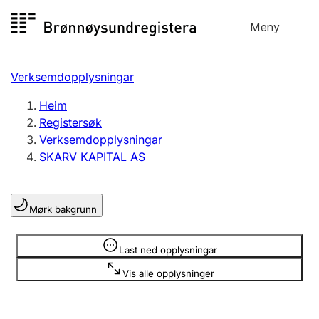
Hopp
Meny
Registersøk
til
Søk
Velg språk
innhald
Verksemdopplysningar
Aksjeselskap
Registrere, endre, slette
Heim
Registersøk
Verksemdopplysningar
Enkeltpersonføretak
SKARV KAPITAL AS
Registrere, endre, slette
Mørk bakgrunn
Lag og foreining
Registrere, endre, slette
Opplysninger er skjult
Last ned opplysningar
Vis alle opplysninger
Fleire organisasjonsformer