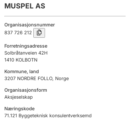
MUSPEL AS
Årsrekneskap
Innsending og forseinkingsgebyr
Organisasjonsnummer
837 726 212
Tinglysing
Forretningsadresse
Solbråtanveien 42H
1410
KOLBOTN
Jeger
Betaling og jegeravgiftskort
Kommune, land
3207
NORDRE FOLLO
,
Norge
Ektepaktrettleiaren
Organisasjonsform
Aksjeselskap
Næringskode
Andre tema
71.121
Byggeteknisk konsulentverksemd