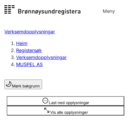
Hopp
Meny
Registersøk
til
Søk
Velg språk
innhald
Verksemdopplysningar
Aksjeselskap
Registrere, endre, slette
Heim
Registersøk
Verksemdopplysningar
Enkeltpersonføretak
MUSPEL AS
Registrere, endre, slette
Mørk bakgrunn
Lag og foreining
Registrere, endre, slette
Opplysninger er skjult
Last ned opplysningar
Vis alle opplysninger
Fleire organisasjonsformer