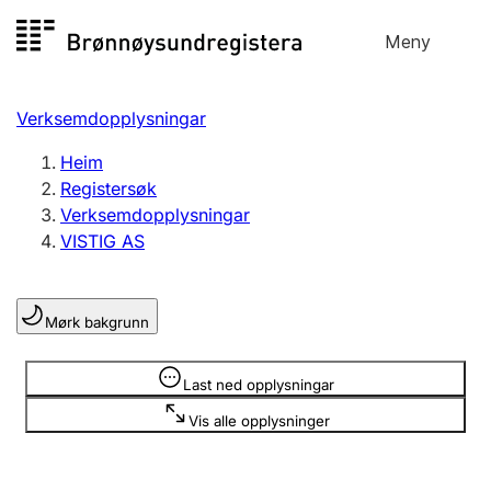
Hopp
Meny
Registersøk
til
Søk
Velg språk
innhald
Verksemdopplysningar
Aksjeselskap
Registrere, endre, slette
Heim
Registersøk
Verksemdopplysningar
Enkeltpersonføretak
VISTIG AS
Registrere, endre, slette
Mørk bakgrunn
Lag og foreining
Registrere, endre, slette
Opplysninger er skjult
Last ned opplysningar
Vis alle opplysninger
Fleire organisasjonsformer