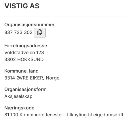
VISTIG AS
Årsrekneskap
Innsending og forseinkingsgebyr
Organisasjonsnummer
837 723 302
Tinglysing
Forretningsadresse
Voldstadveien 123
3302
HOKKSUND
Jeger
Betaling og jegeravgiftskort
Kommune, land
3314
ØVRE EIKER
,
Norge
Ektepaktrettleiaren
Organisasjonsform
Aksjeselskap
Næringskode
Andre tema
81.100
Kombinerte tenester i tilknyting til eigedomsdrift