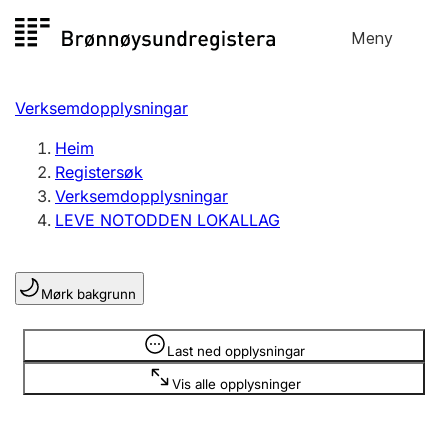
Hopp
Meny
Registersøk
til
Søk
Velg språk
innhald
Verksemdopplysningar
Aksjeselskap
Registrere, endre, slette
Heim
Registersøk
Verksemdopplysningar
Enkeltpersonføretak
LEVE NOTODDEN LOKALLAG
Registrere, endre, slette
Mørk bakgrunn
Lag og foreining
Registrere, endre, slette
Opplysninger er skjult
Last ned opplysningar
Vis alle opplysninger
Fleire organisasjonsformer