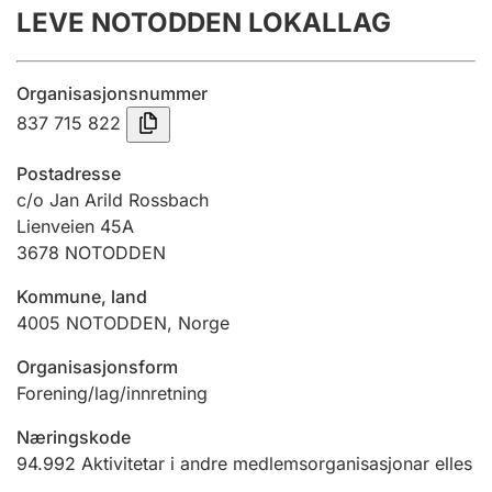
LEVE NOTODDEN LOKALLAG
Årsrekneskap
Innsending og forseinkingsgebyr
Organisasjonsnummer
837 715 822
Tinglysing
Postadresse
c/o Jan Arild Rossbach
Lienveien 45A
Jeger
3678
NOTODDEN
Betaling og jegeravgiftskort
Kommune, land
4005
NOTODDEN
,
Norge
Ektepaktrettleiaren
Organisasjonsform
Forening/lag/innretning
Andre tema
Næringskode
94.992
Aktivitetar i andre medlemsorganisasjonar elles