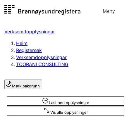
Hopp
Meny
Registersøk
til
Søk
Velg språk
innhald
Verksemdopplysningar
Aksjeselskap
Registrere, endre, slette
Heim
Registersøk
Verksemdopplysningar
Enkeltpersonføretak
TOORANI CONSULTING
Registrere, endre, slette
Mørk bakgrunn
Lag og foreining
Registrere, endre, slette
Opplysninger er skjult
Last ned opplysningar
Vis alle opplysninger
Fleire organisasjonsformer