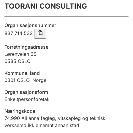
TOORANI CONSULTING
Årsrekneskap
Innsending og forseinkingsgebyr
Organisasjonsnummer
837 714 532
Tinglysing
Forretningsadresse
Lørenveien 35
0585
OSLO
Jeger
Betaling og jegeravgiftskort
Kommune, land
0301
OSLO
,
Norge
Ektepaktrettleiaren
Organisasjonsform
Enkeltpersonforetak
Næringskode
Andre tema
74.990
All anna fagleg, vitskapleg og teknisk
verksemd ikkje nemnt annan stad