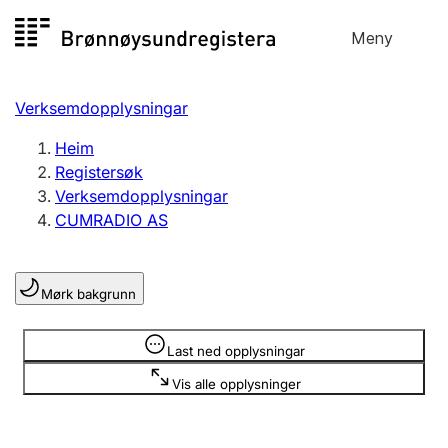
Hopp
Meny
Registersøk
til
Søk
Velg språk
innhald
Verksemdopplysningar
Aksjeselskap
Registrere, endre, slette
Heim
Registersøk
Verksemdopplysningar
Enkeltpersonføretak
CUMRADIO AS
Registrere, endre, slette
Mørk bakgrunn
Lag og foreining
Registrere, endre, slette
Opplysninger er skjult
Last ned opplysningar
Vis alle opplysninger
Fleire organisasjonsformer