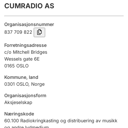
CUMRADIO AS
Årsrekneskap
Innsending og forseinkingsgebyr
Organisasjonsnummer
837 709 822
Tinglysing
Forretningsadresse
c/o Mitchell Bridges
Wessels gate 6E
Jeger
0165
OSLO
Betaling og jegeravgiftskort
Kommune, land
0301
OSLO
,
Norge
Ektepaktrettleiaren
Organisasjonsform
Aksjeselskap
Andre tema
Næringskode
60.100
Radiokringkasting og distribuering av musikk
og andre lydmedium