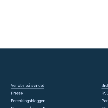
Ver obs på svindel
Bru
Presse
RS
Forenklingsbloggen
Per