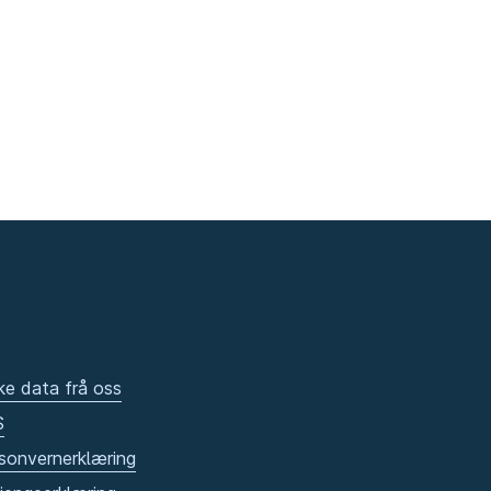
ke data frå oss
S
sonvernerklæring