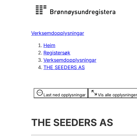
Registersøk
Aksjesel
Registrer
Verksemdopplysningar
Lag og foreining
Fleire
Heim
Registrere, endre, slette
organisa
Registersøk
Verksemdopplysningar
THE SEEDERS AS
Tinglysing
Jeger
Betaling 
Opplysninger er skjult
Last ned opplysningar
Vis alle opplysninge
Andre tema
THE SEEDERS AS