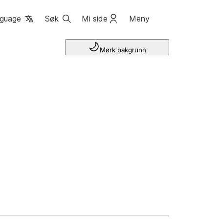
guage
Søk
Mi side
Meny
Mørk bakgrunn