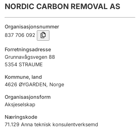
NORDIC CARBON REMOVAL AS
Årsrekneskap
Innsending og forseinkingsgebyr
Organisasjonsnummer
837 706 092
Tinglysing
Forretningsadresse
Grunnavågsvegen 88
5354
STRAUME
Jeger
Betaling og jegeravgiftskort
Kommune, land
4626
ØYGARDEN
,
Norge
Ektepaktrettleiaren
Organisasjonsform
Aksjeselskap
Næringskode
Andre tema
71.129
Anna teknisk konsulentverksemd