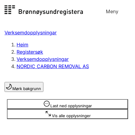
Hopp
Meny
Registersøk
til
Søk
Velg språk
innhald
Verksemdopplysningar
Aksjeselskap
Registrere, endre, slette
Heim
Registersøk
Verksemdopplysningar
Enkeltpersonføretak
NORDIC CARBON REMOVAL AS
Registrere, endre, slette
Mørk bakgrunn
Lag og foreining
Registrere, endre, slette
Opplysninger er skjult
Last ned opplysningar
Vis alle opplysninger
Fleire organisasjonsformer