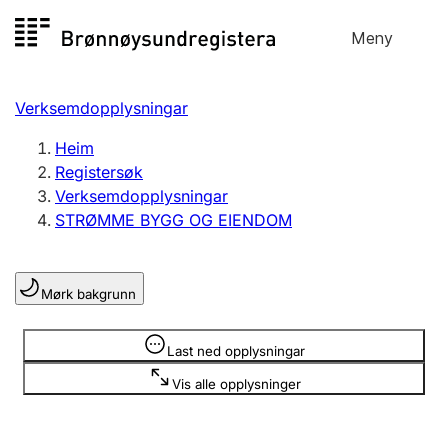
Hopp
Meny
Registersøk
til
Søk
Velg språk
innhald
Verksemdopplysningar
Aksjeselskap
Registrere, endre, slette
Heim
Registersøk
Verksemdopplysningar
Enkeltpersonføretak
STRØMME BYGG OG EIENDOM
Registrere, endre, slette
Mørk bakgrunn
Lag og foreining
Registrere, endre, slette
Opplysninger er skjult
Last ned opplysningar
Vis alle opplysninger
Fleire organisasjonsformer