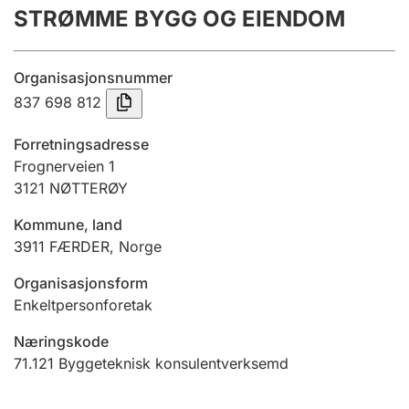
STRØMME BYGG OG EIENDOM
Årsrekneskap
Innsending og forseinkingsgebyr
Organisasjonsnummer
837 698 812
Tinglysing
Forretningsadresse
Frognerveien 1
3121
NØTTERØY
Jeger
Betaling og jegeravgiftskort
Kommune, land
3911
FÆRDER
,
Norge
Ektepaktrettleiaren
Organisasjonsform
Enkeltpersonforetak
Næringskode
Andre tema
71.121
Byggeteknisk konsulentverksemd