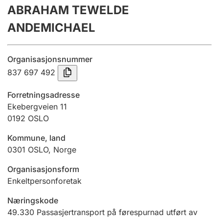
ABRAHAM TEWELDE
Årsrekneskap
ANDEMICHAEL
Innsending og forseinkingsgebyr
Organisasjonsnummer
Tinglysing
837 697 492
Forretningsadresse
Jeger
Ekebergveien 11
Betaling og jegeravgiftskort
0192
OSLO
Kommune, land
0301
OSLO
,
Norge
Ektepaktrettleiaren
Organisasjonsform
Enkeltpersonforetak
Andre tema
Næringskode
49.330
Passasjertransport på førespurnad utført av