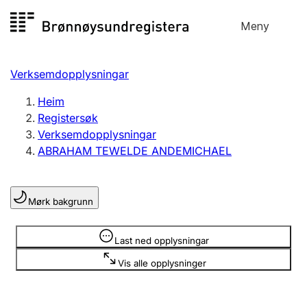
Hopp
Meny
Registersøk
til
Søk
Velg språk
innhald
Verksemdopplysningar
Aksjeselskap
Registrere, endre, slette
Heim
Registersøk
Verksemdopplysningar
Enkeltpersonføretak
ABRAHAM TEWELDE ANDEMICHAEL
Registrere, endre, slette
Mørk bakgrunn
Lag og foreining
Registrere, endre, slette
Opplysninger er skjult
Last ned opplysningar
Vis alle opplysninger
Fleire organisasjonsformer