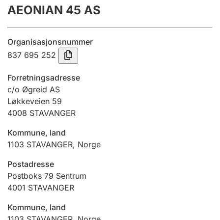
AEONIAN 45 AS
Årsrekneskap
Innsending og forseinkingsgebyr
Organisasjonsnummer
837 695 252
Tinglysing
Forretningsadresse
c/o Øgreid AS
Løkkeveien 59
Jeger
4008
STAVANGER
Betaling og jegeravgiftskort
Kommune, land
1103
STAVANGER
,
Norge
Ektepaktrettleiaren
Postadresse
Postboks 79 Sentrum
4001
STAVANGER
Andre tema
Kommune, land
1103
STAVANGER
,
Norge