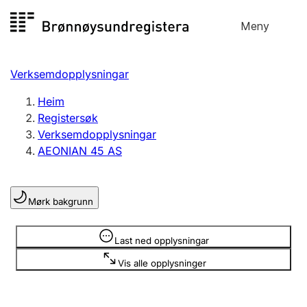
Hopp
Meny
Registersøk
til
Søk
Velg språk
innhald
Verksemdopplysningar
Aksjeselskap
Registrere, endre, slette
Heim
Registersøk
Verksemdopplysningar
Enkeltpersonføretak
AEONIAN 45 AS
Registrere, endre, slette
Mørk bakgrunn
Lag og foreining
Registrere, endre, slette
Opplysninger er skjult
Last ned opplysningar
Vis alle opplysninger
Fleire organisasjonsformer