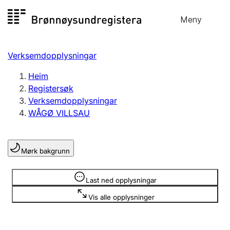
Hopp
Meny
Registersøk
til
Søk
Velg språk
innhald
Verksemdopplysningar
Aksjeselskap
Registrere, endre, slette
Heim
Registersøk
Verksemdopplysningar
Enkeltpersonføretak
WÅGØ VILLSAU
Registrere, endre, slette
Mørk bakgrunn
Lag og foreining
Registrere, endre, slette
Opplysninger er skjult
Last ned opplysningar
Vis alle opplysninger
Fleire organisasjonsformer