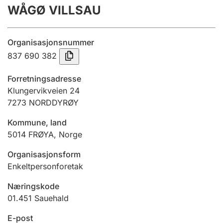
WÅGØ VILLSAU
Årsrekneskap
Innsending og forseinkingsgebyr
Organisasjonsnummer
837 690 382
Tinglysing
Forretningsadresse
Klungervikveien 24
7273
NORDDYRØY
Jeger
Betaling og jegeravgiftskort
Kommune, land
5014
FRØYA
,
Norge
Ektepaktrettleiaren
Organisasjonsform
Enkeltpersonforetak
Næringskode
Andre tema
01.451
Sauehald
E-post