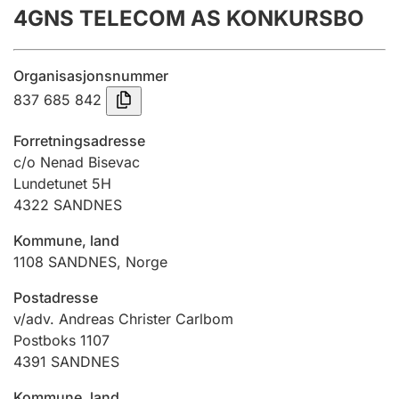
4GNS TELECOM AS KONKURSBO
Årsrekneskap
Innsending og forseinkingsgebyr
Organisasjonsnummer
837 685 842
Tinglysing
Forretningsadresse
c/o Nenad Bisevac
Lundetunet 5H
Jeger
4322
SANDNES
Betaling og jegeravgiftskort
Kommune, land
1108
SANDNES
,
Norge
Ektepaktrettleiaren
Postadresse
v/adv. Andreas Christer Carlbom
Postboks 1107
Andre tema
4391
SANDNES
Kommune, land