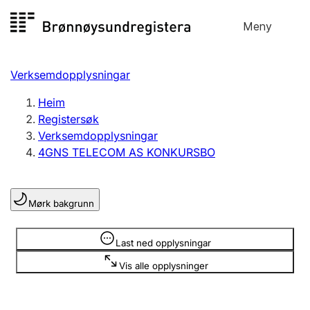
Hopp
Meny
Registersøk
til
Søk
Velg språk
innhald
Verksemdopplysningar
Aksjeselskap
Registrere, endre, slette
Heim
Registersøk
Verksemdopplysningar
Enkeltpersonføretak
4GNS TELECOM AS KONKURSBO
Registrere, endre, slette
Mørk bakgrunn
Lag og foreining
Registrere, endre, slette
Opplysninger er skjult
Last ned opplysningar
Vis alle opplysninger
Fleire organisasjonsformer