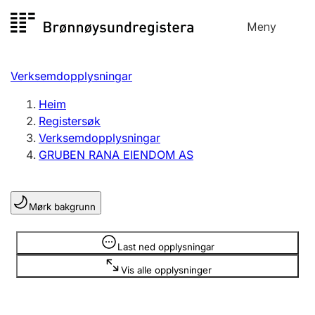
Hopp
Meny
Registersøk
til
Søk
Velg språk
innhald
Verksemdopplysningar
Aksjeselskap
Registrere, endre, slette
Heim
Registersøk
Verksemdopplysningar
Enkeltpersonføretak
GRUBEN RANA EIENDOM AS
Registrere, endre, slette
Mørk bakgrunn
Lag og foreining
Registrere, endre, slette
Opplysninger er skjult
Last ned opplysningar
Vis alle opplysninger
Fleire organisasjonsformer