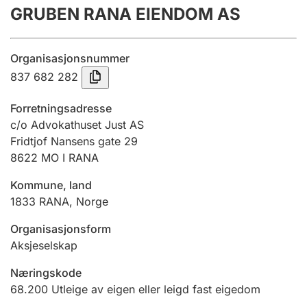
GRUBEN RANA EIENDOM AS
Årsrekneskap
Innsending og forseinkingsgebyr
Organisasjonsnummer
837 682 282
Tinglysing
Forretningsadresse
c/o Advokathuset Just AS
Fridtjof Nansens gate 29
Jeger
8622
MO I RANA
Betaling og jegeravgiftskort
Kommune, land
1833
RANA
,
Norge
Ektepaktrettleiaren
Organisasjonsform
Aksjeselskap
Andre tema
Næringskode
68.200
Utleige av eigen eller leigd fast eigedom