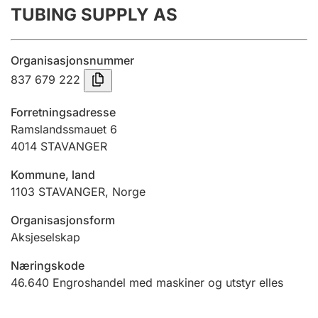
TUBING SUPPLY AS
Årsrekneskap
Innsending og forseinkingsgebyr
Organisasjonsnummer
837 679 222
Tinglysing
Forretningsadresse
Ramslandssmauet 6
4014
STAVANGER
Jeger
Betaling og jegeravgiftskort
Kommune, land
1103
STAVANGER
,
Norge
Ektepaktrettleiaren
Organisasjonsform
Aksjeselskap
Næringskode
Andre tema
46.640
Engroshandel med maskiner og utstyr elles