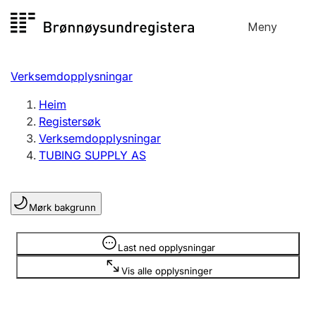
Hopp
Meny
Registersøk
til
Søk
Velg språk
innhald
Verksemdopplysningar
Aksjeselskap
Registrere, endre, slette
Heim
Registersøk
Verksemdopplysningar
Enkeltpersonføretak
TUBING SUPPLY AS
Registrere, endre, slette
Mørk bakgrunn
Lag og foreining
Registrere, endre, slette
Opplysninger er skjult
Last ned opplysningar
Vis alle opplysninger
Fleire organisasjonsformer