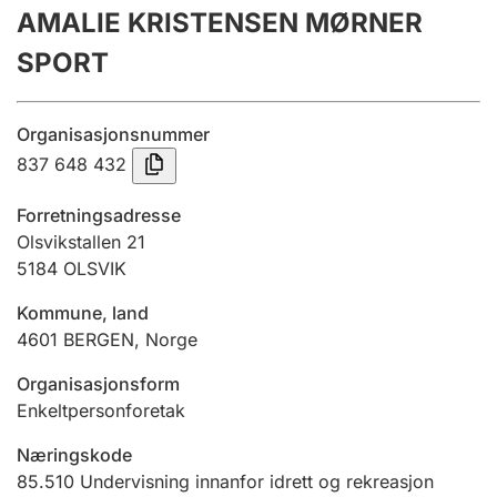
AMALIE KRISTENSEN MØRNER
Årsrekneskap
SPORT
Innsending og forseinkingsgebyr
Organisasjonsnummer
Tinglysing
837 648 432
Forretningsadresse
Jeger
Olsvikstallen 21
Betaling og jegeravgiftskort
5184
OLSVIK
Kommune, land
4601
BERGEN
,
Norge
Ektepaktrettleiaren
Organisasjonsform
Enkeltpersonforetak
Andre tema
Næringskode
85.510
Undervisning innanfor idrett og rekreasjon