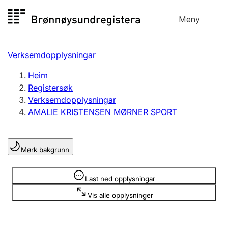
Hopp
Meny
Registersøk
til
Søk
Velg språk
innhald
Verksemdopplysningar
Aksjeselskap
Registrere, endre, slette
Heim
Registersøk
Verksemdopplysningar
Enkeltpersonføretak
AMALIE KRISTENSEN MØRNER SPORT
Registrere, endre, slette
Mørk bakgrunn
Lag og foreining
Registrere, endre, slette
Opplysninger er skjult
Last ned opplysningar
Vis alle opplysninger
Fleire organisasjonsformer