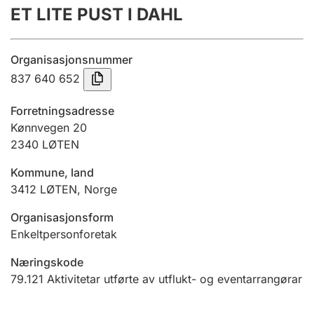
ET LITE PUST I DAHL
Årsrekneskap
Innsending og forseinkingsgebyr
Organisasjonsnummer
837 640 652
Tinglysing
Forretningsadresse
Kønnvegen 20
2340
LØTEN
Jeger
Betaling og jegeravgiftskort
Kommune, land
3412
LØTEN
,
Norge
Ektepaktrettleiaren
Organisasjonsform
Enkeltpersonforetak
Næringskode
Andre tema
79.121
Aktivitetar utførte av utflukt- og eventarrangørar