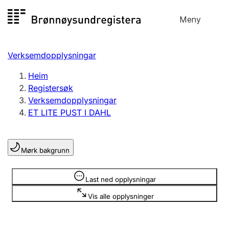
Hopp
Meny
Registersøk
til
Søk
Velg språk
innhald
Verksemdopplysningar
Aksjeselskap
Registrere, endre, slette
Heim
Registersøk
Verksemdopplysningar
Enkeltpersonføretak
ET LITE PUST I DAHL
Registrere, endre, slette
Mørk bakgrunn
Lag og foreining
Registrere, endre, slette
Opplysninger er skjult
Last ned opplysningar
Vis alle opplysninger
Fleire organisasjonsformer