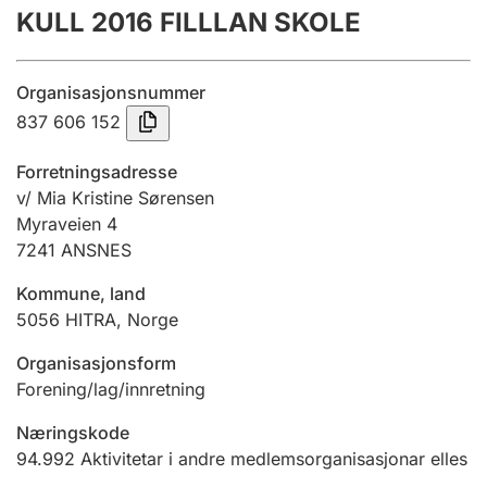
KULL 2016 FILLLAN SKOLE
Årsrekneskap
Innsending og forseinkingsgebyr
Organisasjonsnummer
837 606 152
Tinglysing
Forretningsadresse
v/ Mia Kristine Sørensen
Myraveien 4
Jeger
7241
ANSNES
Betaling og jegeravgiftskort
Kommune, land
5056
HITRA
,
Norge
Ektepaktrettleiaren
Organisasjonsform
Forening/lag/innretning
Andre tema
Næringskode
94.992
Aktivitetar i andre medlemsorganisasjonar elles