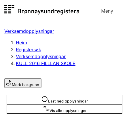
Hopp
Meny
Registersøk
til
Søk
Velg språk
innhald
Verksemdopplysningar
Aksjeselskap
Registrere, endre, slette
Heim
Registersøk
Verksemdopplysningar
Enkeltpersonføretak
KULL 2016 FILLLAN SKOLE
Registrere, endre, slette
Mørk bakgrunn
Lag og foreining
Registrere, endre, slette
Opplysninger er skjult
Last ned opplysningar
Vis alle opplysninger
Fleire organisasjonsformer