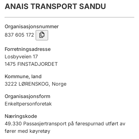
ANAIS TRANSPORT SANDU
Årsrekneskap
Innsending og forseinkingsgebyr
Organisasjonsnummer
837 605 172
Tinglysing
Forretningsadresse
Losbyveien 17
1475
FINSTADJORDET
Jeger
Betaling og jegeravgiftskort
Kommune, land
3222
LØRENSKOG
,
Norge
Ektepaktrettleiaren
Organisasjonsform
Enkeltpersonforetak
Næringskode
Andre tema
49.330
Passasjertransport på førespurnad utført av
fører med køyretøy