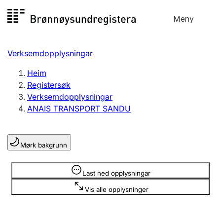
Hopp
Meny
Registersøk
til
Søk
Velg språk
innhald
Verksemdopplysningar
Aksjeselskap
Registrere, endre, slette
Heim
Registersøk
Verksemdopplysningar
Enkeltpersonføretak
ANAIS TRANSPORT SANDU
Registrere, endre, slette
Mørk bakgrunn
Lag og foreining
Registrere, endre, slette
Opplysninger er skjult
Last ned opplysningar
Vis alle opplysninger
Fleire organisasjonsformer