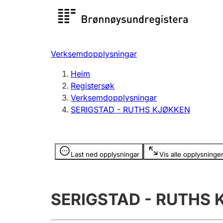
Registersøk
Aksjesel
Registrer
Verksemdopplysningar
Lag og foreining
Fleire
Heim
Registrere, endre, slette
organisa
Registersøk
Verksemdopplysningar
SERIGSTAD - RUTHS KJØKKEN
Tinglysing
Jeger
Betaling 
Opplysninger er skjult
Last ned opplysningar
Vis alle opplysninge
Andre tema
SERIGSTAD - RUTHS