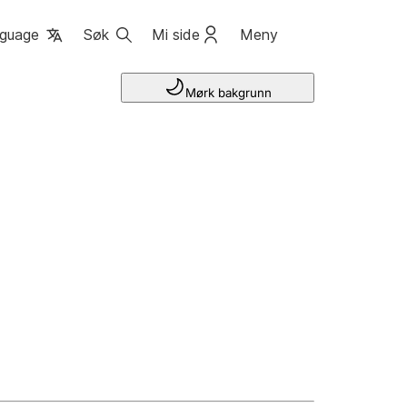
guage
Søk
Mi side
Meny
Mørk bakgrunn