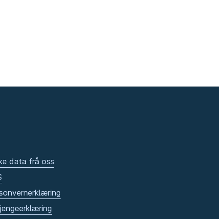
ke data frå oss
S
sonvernerklæring
gjengeerklæring