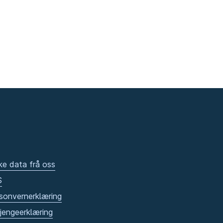
ke data frå oss
S
sonvernerklæring
gjengeerklæring