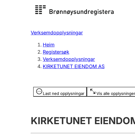
Registersøk
Aksjesel
Registrer
Verksemdopplysningar
Lag og foreining
Fleire
Heim
Registrere, endre, slette
organisa
Registersøk
Verksemdopplysningar
KIRKETUNET EIENDOM AS
Tinglysing
Jeger
Betaling 
Opplysninger er skjult
Last ned opplysningar
Vis alle opplysninge
Andre tema
KIRKETUNET EIENDO