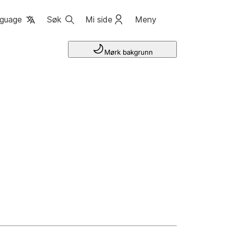
guage
Søk
Mi side
Meny
Mørk bakgrunn