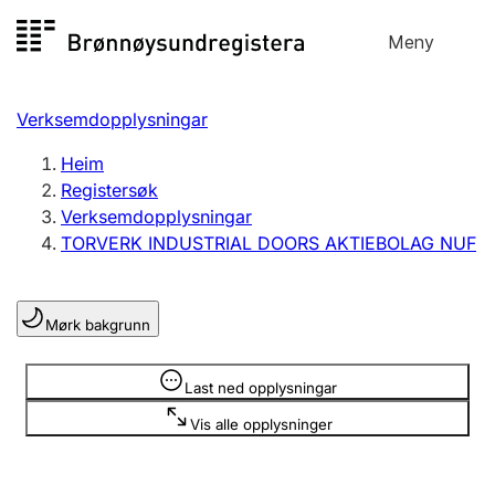
Hopp
Meny
Registersøk
til
Søk
Velg språk
innhald
Verksemdopplysningar
Aksjeselskap
Registrere, endre, slette
Heim
Registersøk
Verksemdopplysningar
Enkeltpersonføretak
TORVERK INDUSTRIAL DOORS AKTIEBOLAG NUF
Registrere, endre, slette
Mørk bakgrunn
Lag og foreining
Registrere, endre, slette
Opplysninger er skjult
Last ned opplysningar
Vis alle opplysninger
Fleire organisasjonsformer