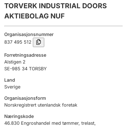
TORVERK INDUSTRIAL DOORS
Årsrekneskap
AKTIEBOLAG NUF
Innsending og forseinkingsgebyr
Organisasjonsnummer
Tinglysing
837 495 512
Forretningsadresse
Jeger
Alstigen 2
Betaling og jegeravgiftskort
SE-985 34 TORSBY
Land
Sverige
Ektepaktrettleiaren
Organisasjonsform
Norskregistrert utenlandsk foretak
Andre tema
Næringskode
46.830
Engroshandel med tømmer, trelast,