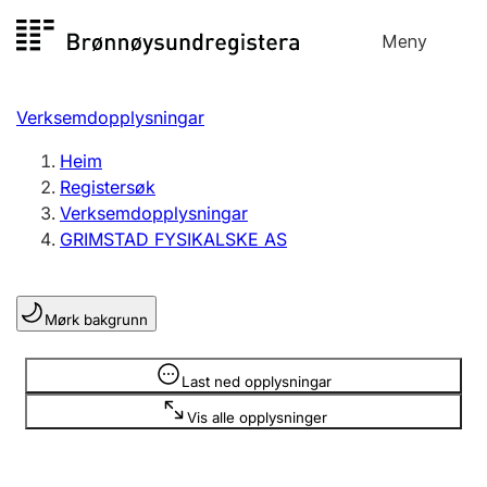
Hopp
Meny
Registersøk
til
Søk
Velg språk
innhald
Verksemdopplysningar
Aksjeselskap
Registrere, endre, slette
Heim
Registersøk
Verksemdopplysningar
Enkeltpersonføretak
GRIMSTAD FYSIKALSKE AS
Registrere, endre, slette
Mørk bakgrunn
Lag og foreining
Registrere, endre, slette
Opplysninger er skjult
Last ned opplysningar
Vis alle opplysninger
Fleire organisasjonsformer