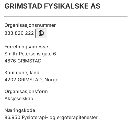
GRIMSTAD FYSIKALSKE AS
Årsrekneskap
Innsending og forseinkingsgebyr
Organisasjonsnummer
833 820 222
Tinglysing
Forretningsadresse
Smith-Petersens gate 6
4876
GRIMSTAD
Jeger
Betaling og jegeravgiftskort
Kommune, land
4202
GRIMSTAD
,
Norge
Ektepaktrettleiaren
Organisasjonsform
Aksjeselskap
Næringskode
Andre tema
86.950
Fysioterapi- og ergoterapitenester