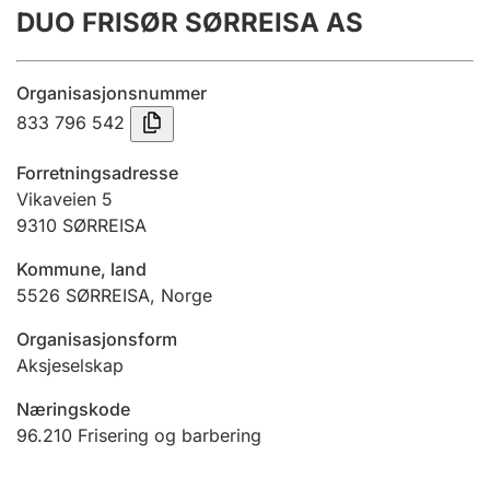
DUO FRISØR SØRREISA AS
Årsrekneskap
Innsending og forseinkingsgebyr
Organisasjonsnummer
833 796 542
Tinglysing
Forretningsadresse
Vikaveien 5
9310
SØRREISA
Jeger
Betaling og jegeravgiftskort
Kommune, land
5526
SØRREISA
,
Norge
Ektepaktrettleiaren
Organisasjonsform
Aksjeselskap
Næringskode
Andre tema
96.210
Frisering og barbering