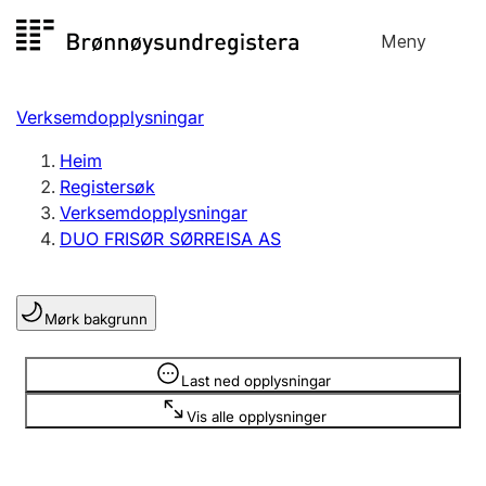
Hopp
Meny
Registersøk
til
Søk
Velg språk
innhald
Verksemdopplysningar
Aksjeselskap
Registrere, endre, slette
Heim
Registersøk
Verksemdopplysningar
Enkeltpersonføretak
DUO FRISØR SØRREISA AS
Registrere, endre, slette
Mørk bakgrunn
Lag og foreining
Registrere, endre, slette
Opplysninger er skjult
Last ned opplysningar
Vis alle opplysninger
Fleire organisasjonsformer