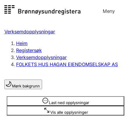
Hopp
Meny
Registersøk
til
Søk
Velg språk
innhald
Verksemdopplysningar
Aksjeselskap
Registrere, endre, slette
Heim
Registersøk
Verksemdopplysningar
Enkeltpersonføretak
FOLKETS HUS HAGAN EIENDOMSELSKAP AS
Registrere, endre, slette
Mørk bakgrunn
Lag og foreining
Registrere, endre, slette
Opplysninger er skjult
Last ned opplysningar
Vis alle opplysninger
Fleire organisasjonsformer