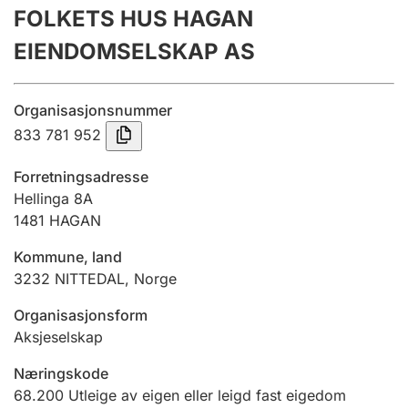
FOLKETS HUS HAGAN
Årsrekneskap
EIENDOMSELSKAP AS
Innsending og forseinkingsgebyr
Organisasjonsnummer
Tinglysing
833 781 952
Forretningsadresse
Jeger
Hellinga 8A
Betaling og jegeravgiftskort
1481
HAGAN
Kommune, land
3232
NITTEDAL
,
Norge
Ektepaktrettleiaren
Organisasjonsform
Aksjeselskap
Andre tema
Næringskode
68.200
Utleige av eigen eller leigd fast eigedom