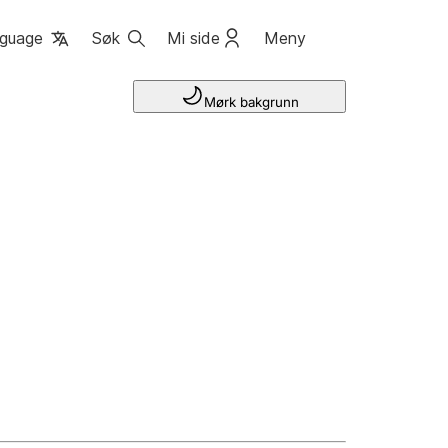
guage
Søk
Mi side
Meny
Mørk bakgrunn