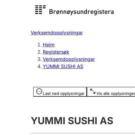
Registersøk
Aksjesel
Registrer
Verksemdopplysningar
Lag og foreining
Fleire
Heim
Registrere, endre, slette
organisa
Registersøk
Verksemdopplysningar
YUMMI SUSHI AS
Tinglysing
Jeger
Betaling 
Opplysninger er skjult
Last ned opplysningar
Vis alle opplysninge
Andre tema
YUMMI SUSHI AS