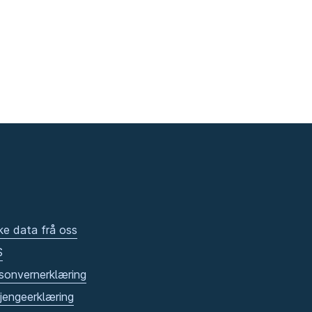
ke data frå oss
S
sonvernerklæring
gjengeerklæring