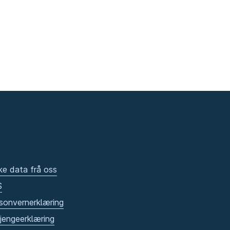
ke data frå oss
S
sonvernerklæring
gjengeerklæring