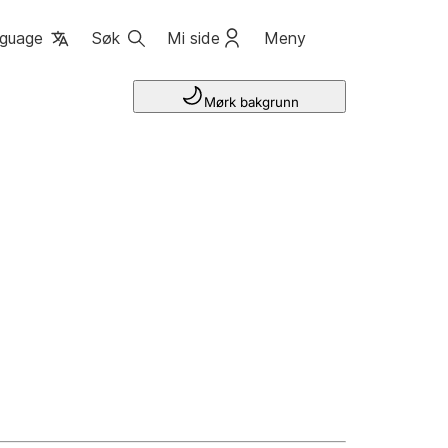
guage
Søk
Mi side
Meny
Mørk bakgrunn