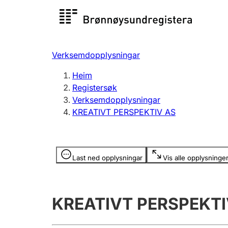
Registersøk
Aksjesel
Registrer
Verksemdopplysningar
Lag og foreining
Fleire
Heim
Registrere, endre, slette
organisa
Registersøk
Verksemdopplysningar
KREATIVT PERSPEKTIV AS
Tinglysing
Jeger
Betaling 
Opplysninger er skjult
Last ned opplysningar
Vis alle opplysninge
Andre tema
KREATIVT PERSPEKTI