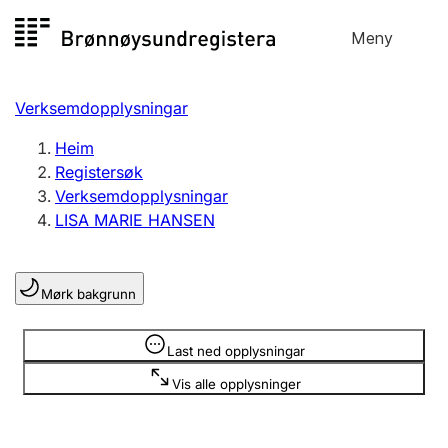
Hopp
Meny
Registersøk
til
Søk
Velg språk
innhald
Verksemdopplysningar
Aksjeselskap
Registrere, endre, slette
Heim
Registersøk
Verksemdopplysningar
Enkeltpersonføretak
LISA MARIE HANSEN
Registrere, endre, slette
Mørk bakgrunn
Lag og foreining
Registrere, endre, slette
Opplysninger er skjult
Last ned opplysningar
Vis alle opplysninger
Fleire organisasjonsformer