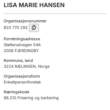
LISA MARIE HANSEN
Årsrekneskap
Innsending og forseinkingsgebyr
Organisasjonsnummer
833 770 292
Tinglysing
Forretningsadresse
Støtterudvegen 54A
2008
FJERDINGBY
Jeger
Betaling og jegeravgiftskort
Kommune, land
3224
RÆLINGEN
,
Norge
Ektepaktrettleiaren
Organisasjonsform
Enkeltpersonforetak
Næringskode
Andre tema
96.210
Frisering og barbering