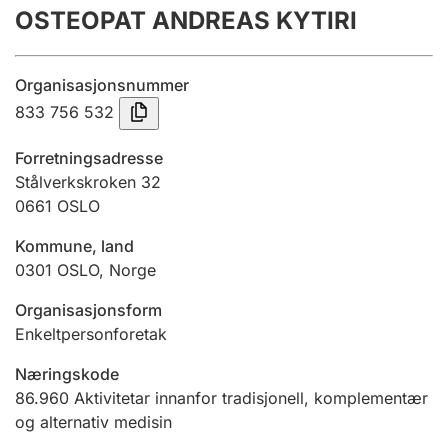
OSTEOPAT ANDREAS KYTIRI
Årsrekneskap
Innsending og forseinkingsgebyr
Organisasjonsnummer
833 756 532
Tinglysing
Forretningsadresse
Stålverkskroken 32
0661
OSLO
Jeger
Betaling og jegeravgiftskort
Kommune, land
0301
OSLO
,
Norge
Ektepaktrettleiaren
Organisasjonsform
Enkeltpersonforetak
Næringskode
Andre tema
86.960
Aktivitetar innanfor tradisjonell, komplementær
og alternativ medisin