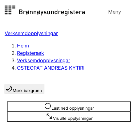
Hopp
Meny
Registersøk
til
Søk
Velg språk
innhald
Verksemdopplysningar
Aksjeselskap
Registrere, endre, slette
Heim
Registersøk
Verksemdopplysningar
Enkeltpersonføretak
OSTEOPAT ANDREAS KYTIRI
Registrere, endre, slette
Mørk bakgrunn
Lag og foreining
Registrere, endre, slette
Opplysninger er skjult
Last ned opplysningar
Vis alle opplysninger
Fleire organisasjonsformer