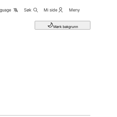
guage
Søk
Mi side
Meny
Mørk bakgrunn