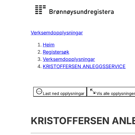
Registersøk
Aksjesel
Registrer
Verksemdopplysningar
Lag og foreining
Fleire
Heim
Registrere, endre, slette
organisa
Registersøk
Verksemdopplysningar
KRISTOFFERSEN ANLEGGSSERVICE
Tinglysing
Jeger
Betaling 
Opplysninger er skjult
Last ned opplysningar
Vis alle opplysninge
Andre tema
KRISTOFFERSEN ANL