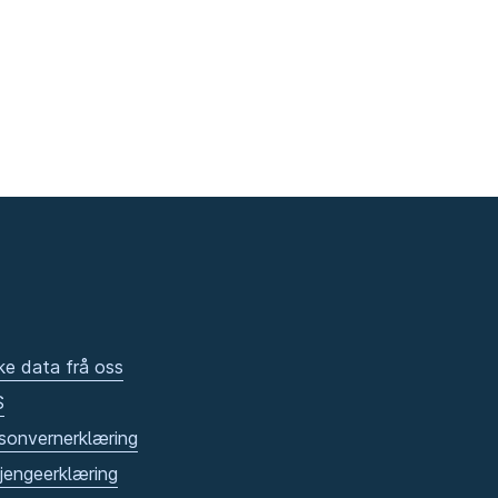
ke data frå oss
S
sonvernerklæring
gjengeerklæring