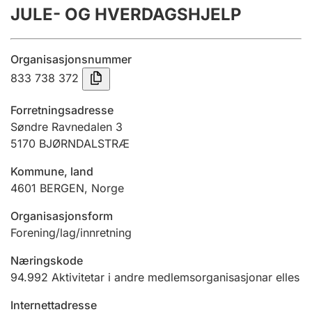
JULE- OG HVERDAGSHJELP
Årsrekneskap
Innsending og forseinkingsgebyr
Organisasjonsnummer
833 738 372
Tinglysing
Forretningsadresse
Søndre Ravnedalen 3
5170
BJØRNDALSTRÆ
Jeger
Betaling og jegeravgiftskort
Kommune, land
4601
BERGEN
,
Norge
Ektepaktrettleiaren
Organisasjonsform
Forening/lag/innretning
Næringskode
Andre tema
94.992
Aktivitetar i andre medlemsorganisasjonar elles
Internettadresse