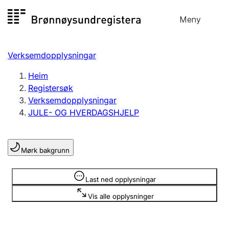
Hopp
Meny
Registersøk
til
Søk
Velg språk
innhald
Verksemdopplysningar
Aksjeselskap
Registrere, endre, slette
Heim
Registersøk
Verksemdopplysningar
Enkeltpersonføretak
JULE- OG HVERDAGSHJELP
Registrere, endre, slette
Mørk bakgrunn
Lag og foreining
Registrere, endre, slette
Opplysninger er skjult
Last ned opplysningar
Vis alle opplysninger
Fleire organisasjonsformer